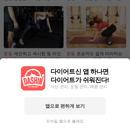
은?
운동
매끈하고 섹시한 등 라인
운동
초보자도 쉽게 따라하는
을 위한 초보 헬스 운동 BEST!
홈 필라테스 - 폼롤러 종아리 알
빼기 편
다이어트신 앱 하나면
다이어트가 쉬워진다!
식단 관리, 운동 관리, 체중 관리
앱으로 편하게 보기
성공후기
한달 동안 포기하지
성공후기
71.1kg☞63.9kg! 한
않고 5kg 넘게 감량한 사연?
달에 7kg이상 감량하고 싶다
모바일 웹으로 볼래요
면?