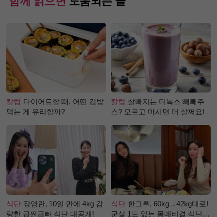
함께 읽으면
도움되는 글
칼럼
다이어트할 때, 어떤 김밥
칼럼
살빠지는 디톡스 빼빼주
먹는 게 유리할까?
스? 모르고 마시면 더 살쩌요!
식단
장영란, 10일 만에 4kg 감
식단
한그루, 60kg→42kg대로!
량한 급찐급빠 식단 대공개!
군살 1도 없는 몸매비결 식단