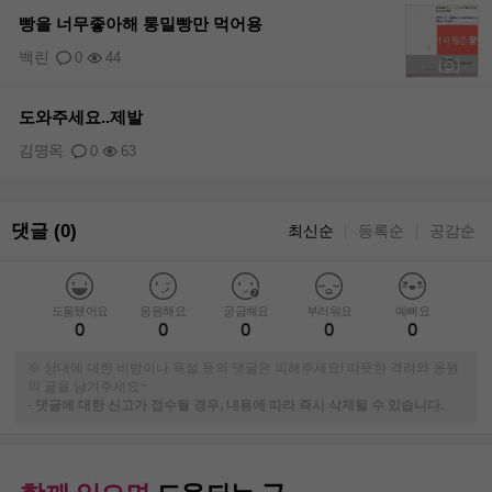
빵을 너무좋아해 통밀빵만 먹어용
백린
0
44
+1
도와주세요..제발
김명옥
0
63
댓글 (0)
최신순
등록순
공감순
｜
｜
도움됐어요
응원해요
궁금해요
부러워요
예뻐요
0
0
0
0
0
※ 상대에 대한 비방이나 욕설 등의 댓글은 피해주세요! 따뜻한 격려와 응원
의 글을 남겨주세요~
-
댓글에 대한 신고가 접수될 경우, 내용에 따라 즉시 삭제될 수 있습니다.