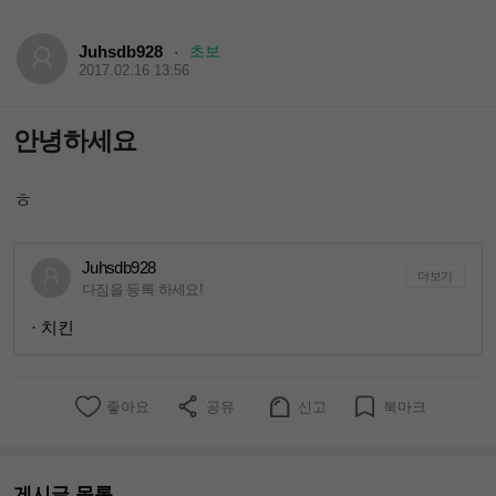
Juhsdb928
초보
·
2017.02.16 13:56
안녕하세요
ㅎ
Juhsdb928
더보기
다짐을 등록 하세요!
· 치킨
좋아요
공유
신고
북마크
게시글 목록