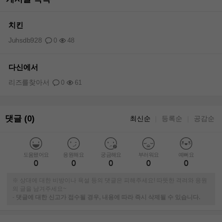
치킨
Juhsdb928
0
48
다신에서
리즈를찾아서
0
61
댓글 (0)
최신순
등록순
공감순
｜
｜
도움됐어요
응원해요
궁금해요
부러워요
예뻐요
0
0
0
0
0
※ 상대에 대한 비방이나 욕설 등의 댓글은 피해주세요! 따뜻한 격려와 응원
의 글을 남겨주세요~
-
댓글에 대한 신고가 접수될 경우, 내용에 따라 즉시 삭제될 수 있습니다.