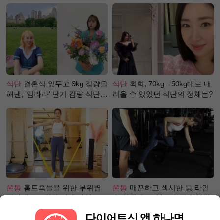
식단
결혼식 앞두고 9kg 감량을
식단
최희, 70kg→50kg대로 내
해낸, '임라라' 단기 감량 식단
려올 수 있었던 식단의 정체는?
은?
운동
홈트족들을 위한 부위별
운동
매끈하고 섹시한 등 라인
필라테스 – 직각 어깨 라인 만
을 위한 초보 헬스 운동 BEST!
들기 편
다이어트신 앱 하나면