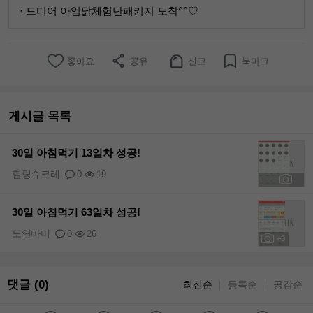
· 드디어 아임닭체험단패키지 도착^^♡
좋아요
공유
신고
북마크
게시글 목록
30일 아침먹기 13일차 성공!
힐링슈크레
0
19
+1
30일 아침먹기 63일차 성공!
도연마미
0
26
+3
댓글 (0)
최신순
등록순
공감순
｜
｜