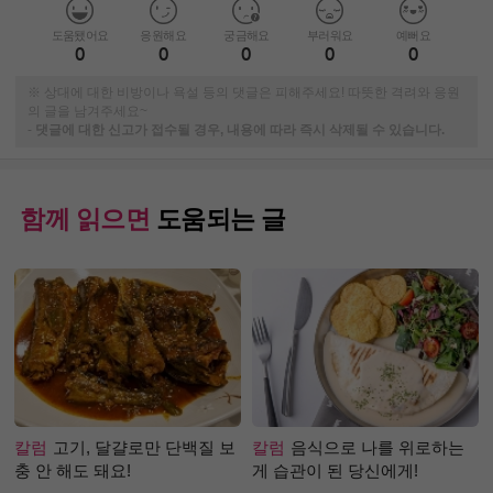
도움됐어요
응원해요
궁금해요
부러워요
예뻐요
0
0
0
0
0
※ 상대에 대한 비방이나 욕설 등의 댓글은 피해주세요! 따뜻한 격려와 응원
의 글을 남겨주세요~
-
댓글에 대한 신고가 접수될 경우, 내용에 따라 즉시 삭제될 수 있습니다.
함께 읽으면
도움되는 글
칼럼
고기, 달걀로만 단백질 보
칼럼
음식으로 나를 위로하는
충 안 해도 돼요!
게 습관이 된 당신에게!