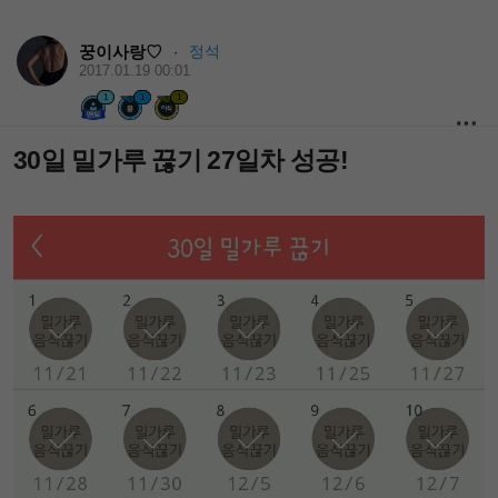
꿍이사랑♡
정석
·
2017.01.19 00:01
1
1
1
30일 밀가루 끊기 27일차 성공!