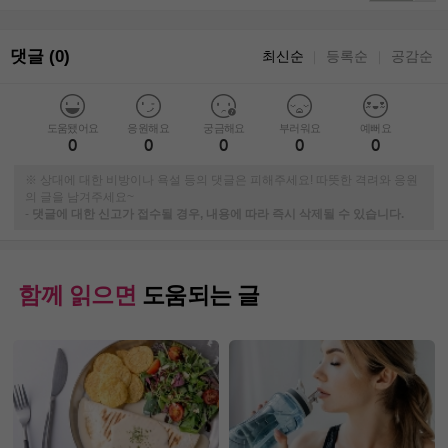
댓글 (0)
최신순
등록순
공감순
｜
｜
도움됐어요
응원해요
궁금해요
부러워요
예뻐요
0
0
0
0
0
※ 상대에 대한 비방이나 욕설 등의 댓글은 피해주세요! 따뜻한 격려와 응원
의 글을 남겨주세요~
-
댓글에 대한 신고가 접수될 경우, 내용에 따라 즉시 삭제될 수 있습니다.
함께 읽으면
도움되는 글