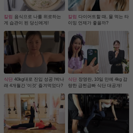
칼럼
음식으로 나를 위로하는
칼럼
다이어트할 때, 물 먹는 타
게 습관이 된 당신에게!
이밍 언제가 좋을까?
식단
40kg대로 진입 성공 !박나
식단
장영란, 10일 만에 4kg 감
래 4개월간 '이것' 즐겨먹었다?
량한 급찐급빠 식단 대공개!