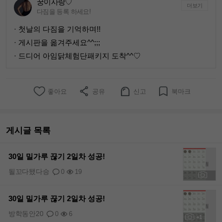
꿍이사랑♡
더보기
다짐을 등록 하세요!
· 첫날의 다짐을 기억하며!!
· 게시판을 옮겨주세요^^;;;
· 드디어 아임닭체험단패키지 도착^^♡
좋아요
공유
신고
북마크
게시글 목록
30일 밀가루 끊기 2일차 성공!
될꼬다됐다승
0
19
+1
30일 밀가루 끊기 2일차 성공!
방학동안20
0
6
+1