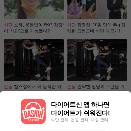
식단
소유, 운동없이 8KG 감량!
식단
장영란, 10일 만에 4kg 감
이 '식단'으로 가능했다?
량한 급찐급빠 식단 대공개!
운동
헬스장에서 이 동작만 하
운동
빈약한 엉덩이 보완을 위
면, 애플힙 완성?!
한 초보 헬스 운동 BEST!
다이어트신 앱 하나면
다이어트가 쉬워진다!
식단 관리, 운동 관리, 체중 관리