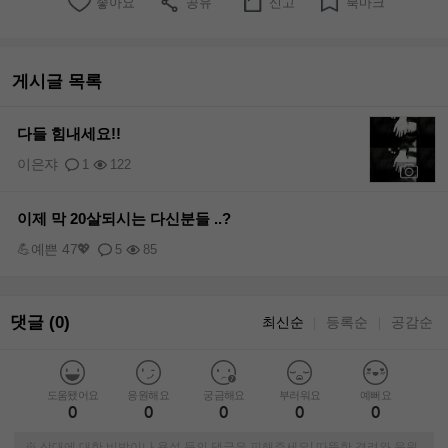
좋아요
공유
신고
북마크
게시글 목록
다들 힘내세요!!
이은쟈
1
122
+2
이제 막 20살되시는 다신분들 ..?
💪예쁜 47💖
5
85
댓글 (0)
최신순
등록순
공감순
｜
｜
도움됐어요
응원해요
궁금해요
부러워요
예뻐요
0
0
0
0
0
※ 상대에 대한 비방이나 욕설 등의 댓글은 피해주세요! 따뜻한 격려와 응원