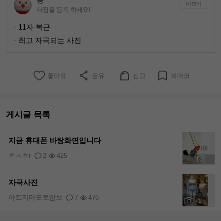
더보기
다짐을 등록 하세요!
· 11자 복근
· 최고 자극되는 사진
좋아요
공유
신고
북마크
게시글 목록
지금 휴대폰 바탕화면입니다
ㅎㅅㅎr
2
425
+1
자극사진
아프지마도토잠보
7
476
+1