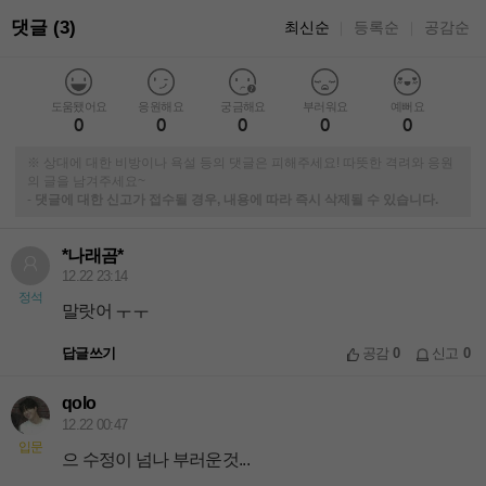
댓글 (3)
최신순
등록순
공감순
｜
｜
도움됐어요
응원해요
궁금해요
부러워요
예뻐요
0
0
0
0
0
※ 상대에 대한 비방이나 욕설 등의 댓글은 피해주세요! 따뜻한 격려와 응원
의 글을 남겨주세요~
-
댓글에 대한 신고가 접수될 경우, 내용에 따라 즉시 삭제될 수 있습니다.
*나래곰*
12.22 23:14
정석
말랏어 ㅜㅜ
답글쓰기
공감
0
신고
0
qolo
12.22 00:47
입문
으 수정이 넘나 부러운것...