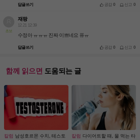
답글쓰기
공감
0
신고
0
재팡
12.21 12:39
초보
수정아 ㅠㅠㅠ 진짜 이쁘네요 퓨ㅠ
답글쓰기
공감
0
신고
0
함께 읽으면
도움되는 글
칼럼
남성호르몬 수치, 테스토
칼럼
다이어트할 때, 물 먹는 타