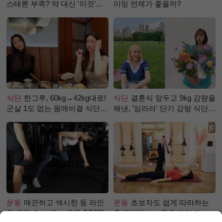
스테론 부족? 약 대신 '이것'으
이밍 언제가 좋을까?
로 극복 (진저샷 루틴)
식단
한그루, 60kg→42kg대로!
식단
결혼식 앞두고 9kg 감량을
군살 1도 없는 몸매비결 식단
해낸, '임라라' 단기 감량 식단
은?
은?
운동
매끈하고 섹시한 등 라인
운동
초보자도 쉽게 따라하는
을 위한 초보 헬스 운동 BEST!
홈 필라테스 – 곧은 다리 라인