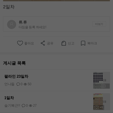
2일차
류.류
더보기
다짐을 등록 하세요!
좋아요
공유
신고
북마크
게시글 목록
팔라인 23일차
언냐들
0
50
+1
1일차
슬기복근!!
0
27
+1