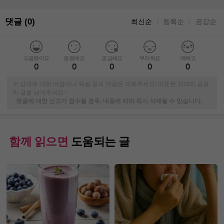
댓글 (0)
최신순
등록순
공감순
｜
｜
도움됐어요
응원해요
궁금해요
부러워요
예뻐요
0
0
0
0
0
※ 상대에 대한 비방이나 욕설 등의 댓글은 피해주세요! 따뜻한 격려와 응원
의 글을 남겨주세요~
-
댓글에 대한 신고가 접수될 경우, 내용에 따라 즉시 삭제될 수 있습니다.
함께 읽으면
도움되는 글