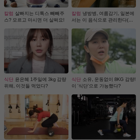
칼럼
살빠지는 디톡스 빼빼주
칼럼
냉방병, 여름감기, 일본에
스? 모르고 마시면 더 살쩌요!
서는 이 음식으로 관리한다(생
강즙 진저샷)
식단
윤은혜 1주일에 3kg 감량
식단
소유, 운동없이 8KG 감량!
위해, 이것들 먹었다?
이 '식단'으로 가능했다?