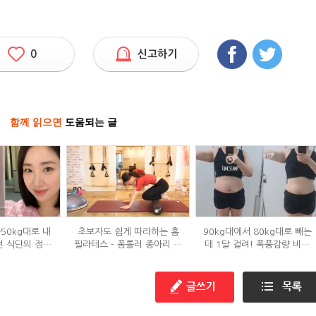
0
신고하기
함께 읽으면
도움되는 글
→50kg대로 내
초보자도 쉽게 따라하는 홈
90kg대에서 80kg대로 빼는
던 식단의 정체
필라테스 - 폼롤러 종아리 알
데 1달 걸려! 폭풍감량 비결
?
빼기 편
공개?