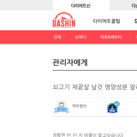
전체
눈바디
비포&애프터
관리자에게
쇠고기 채끝살 날것 영양성분 알
1
까미짱이
정확한 탄,단,지 비율이 알고싶습니다.