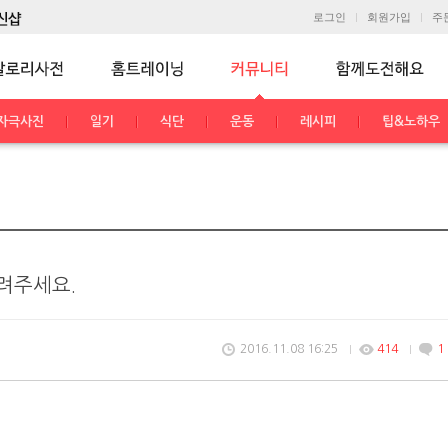
로그인
회원가입
주
자극사진
일기
식단
운동
레시피
팁&노하우
려주세요.
2016.11.08 16:25
414
1