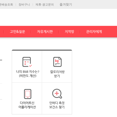
즐겨찾기
문배송조회
장바구니
제휴·광고문의
고민&질문
자유게시판
지역방
관리자에게