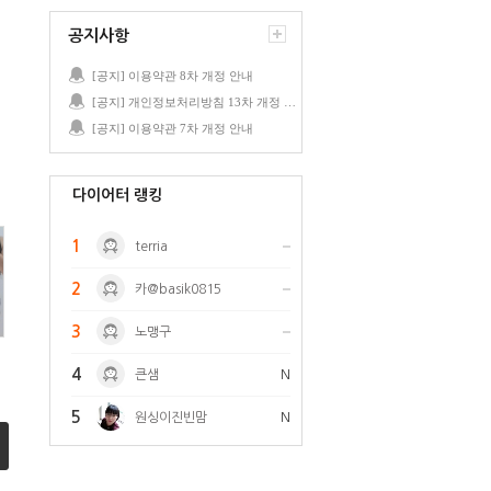
공지사항
[공지] 이용약관 8차 개정 안내
[공지] 개인정보처리방침 13차 개정 안내
[공지] 이용약관 7차 개정 안내
다이어터 랭킹
1
terria
2
카@basik0815
3
노맹구
4
큰샘
N
5
원싱이진빈맘
N