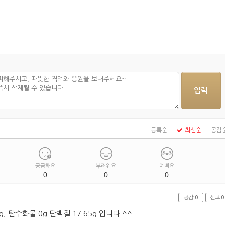
등록순
최신순
공감
궁금해요
부러워요
예뻐요
0
0
0
공감
0
신고
0
8g, 탄수화물 0g 단백질 17.65g 입니다 ^^