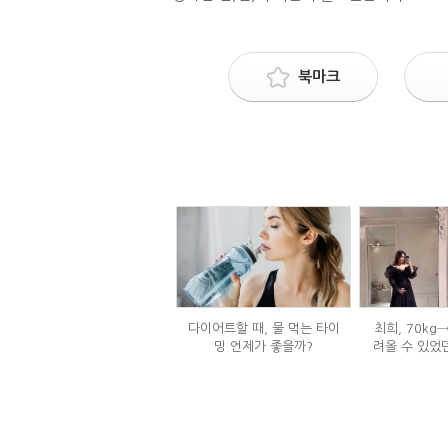
북마크
다이어트할 때, 물 먹는 타이
최희, 70kg
밍 언제가 좋을까?
려올 수 있었
는