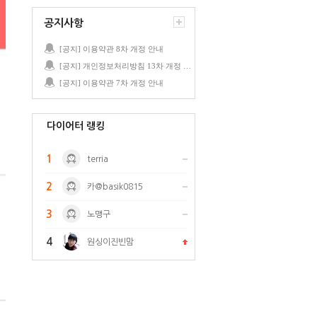
공지사항
[공지] 이용약관 8차 개정 안내
[공지] 개인정보처리방침 13차 개정 안내
[공지] 이용약관 7차 개정 안내
다이어터 랭킹
1
terria
2
카@basik0815
3
노맹구
4
원싱이진빈맘