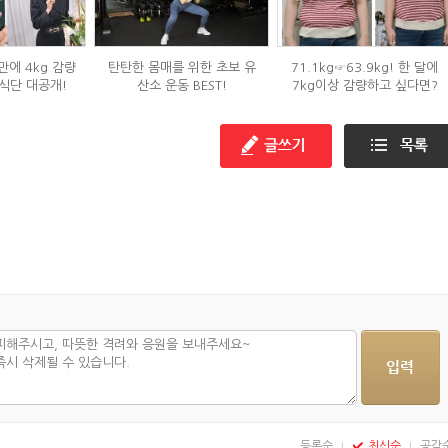
만에 4kg 감량
탄탄한 몸매를 위한 초보 유
71.1kg☞63.9kg! 한 달에
식단 대공개!
산소 운동 BEST!
7kg이상 감량하고 싶다면?
등록순
최신순
공감