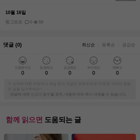
+1
10월 16일
똥그르르
0
58
댓글 (0)
최신순
등록순
공감순
｜
｜
도움됐어요
응원해요
궁금해요
부러워요
예뻐요
0
0
0
0
0
※ 상대에 대한 비방이나 욕설 등의 댓글은 피해주세요! 따뜻한 격려와 응원
의 글을 남겨주세요~
-
댓글에 대한 신고가 접수될 경우, 내용에 따라 즉시 삭제될 수 있습니다.
함께 읽으면
도움되는 글