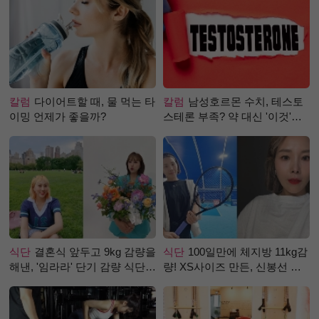
칼럼
다이어트할 때, 물 먹는 타
칼럼
남성호르몬 수치, 테스토
이밍 언제가 좋을까?
스테론 부족? 약 대신 '이것'으
로 극복 (진저샷 루틴)
식단
결혼식 앞두고 9kg 감량을
식단
100일만에 체지방 11kg감
해낸, '임라라' 단기 감량 식단
량! XS사이즈 만든, 신봉선 식
은?
단은?