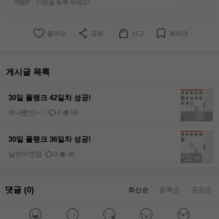
다짐을 등록 하세요!
좋아요
공유
신고
북마크
게시글 목록
30일 플랭크 42일차 성공!
하나뿐인~♡
0
54
+1
30일 플랭크 36일차 성공!
날씬아연맘
0
38
+1
댓글 (0)
최신순
등록순
공감순
｜
｜