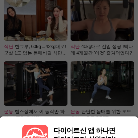
식단
한그루, 60kg→42kg대로!
식단
40kg대로 진입 성공 !박나
군살 1도 없는 몸매비결 식단
래 4개월간 '이것' 즐겨먹었다?
은?
운동
헬스장에서 이 동작만 하
운동
탄탄한 몸매를 위한 초보
면, 애플힙 완성?!
유산소 운동 BEST!
다이어트신 앱 하나면