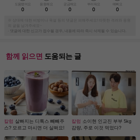
도움됐어요
응원해요
궁금해요
부러워요
예뻐요
0
0
0
0
0
※ 상대에 대한 비방이나 욕설 등의 댓글은 피해주세요! 따뜻한 격려와 응원
의 글을 남겨주세요~
-
댓글에 대한 신고가 접수될 경우, 내용에 따라 즉시 삭제될 수 있습니다.
함께 읽으면
도움되는 글
칼럼
살빠지는 디톡스 빼빼주
칼럼
소이현 인교진 부부 5kg
스? 모르고 마시면 더 살쩌요!
감량, 주로 이것 먹었다?