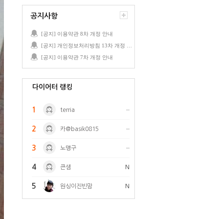
공지사항
[공지] 이용약관 8차 개정 안내
[공지] 개인정보처리방침 13차 개정 안내
[공지] 이용약관 7차 개정 안내
다이어터 랭킹
1
terria
2
카@basik0815
3
노맹구
4
큰샘
N
5
원싱이진빈맘
N