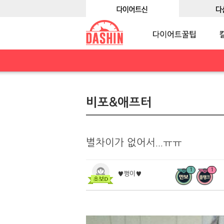
비포&애프터
별차이가 없어서...ㅠㅠ
1
1
♥쩡이♥