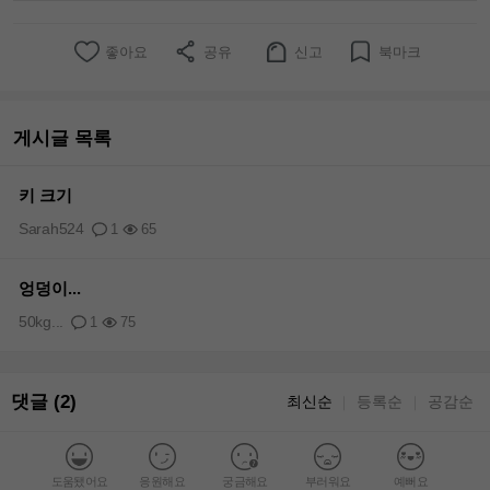
좋아요
공유
신고
북마크
게시글 목록
키 크기
Sarah524
1
65
엉덩이...
50kg...
1
75
댓글 (2)
최신순
등록순
공감순
｜
｜
도움됐어요
응원해요
궁금해요
부러워요
예뻐요