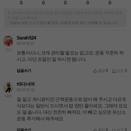
0
0
0
0
0
※ 상대에 대한 비방이나 욕설 등의 댓글은 피해주세요! 따뜻한 격려와 응원
의 글을 남겨주세요~
-
댓글에 대한 신고가 접수될 경우, 내용에 따라 즉시 삭제될 수 있습니다.
Sarah524
09.04 06:21
초보
보통이시니, 크게 관리할 필요는 없고요. 운동 꾸준히 하
시고, 식단 조절만 잘 하시면 됩니다.
답글쓰기
공감
0
신고
0
바다너머
09.04 01:31
다신
잘 알고 계시겠지만 근력운동으로 많이 해 주시고 다요트
식보다는 일반식 드시면서 밥 양만 줄이세요. 그래야 요요
도 덜 옵니다. 대신 천천히 빠져요. 더 빼고 싶으면 유산소
운동 추가해서 해주세요
답글쓰기
공감
0
신고
0