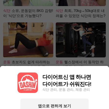
식단
소유, 운동없이 8KG 감량!
식단
최희, 70kg→50kg대로 내
이 '식단'으로 가능했다?
려올 수 있었던 식단의 정체는?
운동
초보자도 쉽게 따라하는
운동
헬스장에서 이 동작만 하
홈 필라테스 –어깨 근육 풀어주
면, 애플힙 완성?!
기 편
다이어트신 앱 하나면
다이어트가 쉬워진다!
식단 관리, 운동 관리, 체중 관리
앱으로 편하게 보기