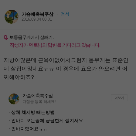
가슴에축복주삼
정석
·
2016.09.04 00:01
Q.
보통몸무게에서 살빼기..
작성자가 멘토님의 답변을 기다리고 있습니다.
지방이많은데 근육이없어서그런지 몸무게는 표준인
데 살집이많네요ㅠㅠ 이 경우에 요요가 안오려면 어
찌해야하죠?
가슴에축복주삼
더보기
다짐을 등록 하세요!
· 상체 체지방 빼는방법
· 인바디 보는중에 궁금한게 생겨서요
· 인바디했어요ㅠㅠ