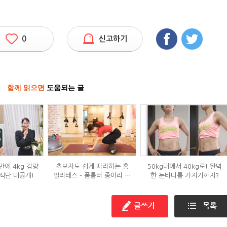
0
신고하기
함께 읽으면
도움되는 글
만에 4kg 감량
초보자도 쉽게 따라하는 홈
50kg대에서 40kg로! 완벽
식단 대공개!
필라테스 - 폼롤러 종아리 알
한 눈바디를 가지기까지?
빼기 편