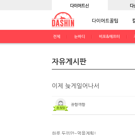
전체
눈바디
비포&애프터
자유게시판
이제 늦게일어나서
뀨항꺄항
하루 두끼만~먹을계획!