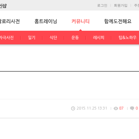
로그인
회원가입
주
자극사진
일기
식단
운동
레시피
팁&노하우
2015.11.25 13:31
87
0