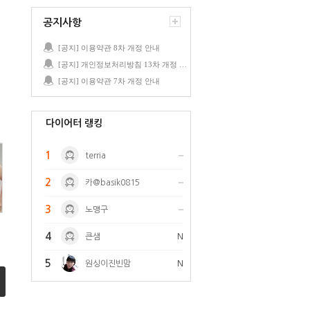
공지사항
[공지] 이용약관 8차 개정 안내
[공지] 개인정보처리방침 13차 개정 안내
[공지] 이용약관 7차 개정 안내
다이어터 랭킹
1
terria
2
카@basik0815
3
노맹구
4
큰샘
N
5
원싱이진빈맘
N