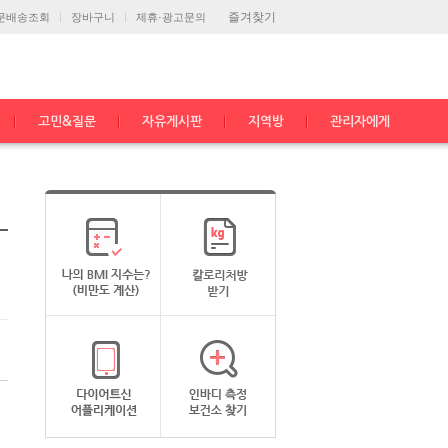
즐겨찾기
문배송조회
장바구니
제휴·광고문의
고민&질문
자유게시판
지역방
관리자에게