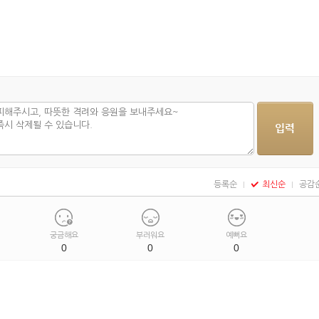
등록순
최신순
공감
궁금해요
부러워요
예뻐요
0
0
0