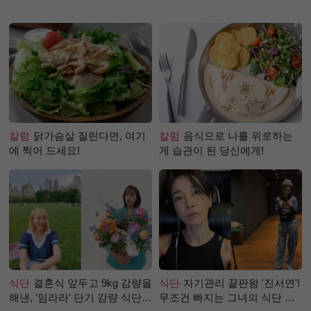
칼럼
닭가슴살 질린다면, 여기
칼럼
음식으로 나를 위로하는
에 찍어 드세요!
게 습관이 된 당신에게!
식단
결혼식 앞두고 9kg 감량을
식단
자기관리 끝판왕 '진서연'!
해낸, '임라라' 단기 감량 식단
무조건 빠지는 그녀의 식단 정