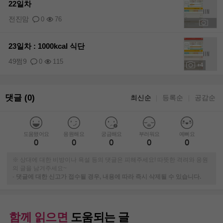
22일차
전진맘
0
76
+3
23일차 : 1000kcal 식단
49쩜9
0
115
+4
댓글 (0)
최신순
등록순
공감순
｜
｜
도움됐어요
응원해요
궁금해요
부러워요
예뻐요
0
0
0
0
0
※ 상대에 대한 비방이나 욕설 등의 댓글은 피해주세요! 따뜻한 격려와 응원
의 글을 남겨주세요~
-
댓글에 대한 신고가 접수될 경우, 내용에 따라 즉시 삭제될 수 있습니다.
함께 읽으면
도움되는 글