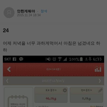
안한게뭐야
정석
·
2015.11.24 18:34
24
어제 저녁을 너무 과하게먹어서 아침은 넘겼네요 하
하