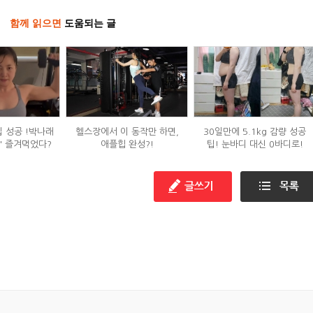
함께 읽으면
도움되는 글
입 성공 !박나래
헬스장에서 이 동작만 하면,
30일만에 5.1kg 감량 성공
' 즐겨먹었다?
애플힙 완성?!
팁! 눈바디 대신 0바디로!