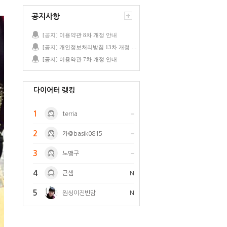
공지사항
[공지] 이용약관 8차 개정 안내
[공지] 개인정보처리방침 13차 개정 안내
[공지] 이용약관 7차 개정 안내
다이어터 랭킹
1
terria
2
카@basik0815
3
노맹구
4
큰샘
N
5
원싱이진빈맘
N