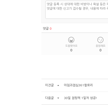
댓글
0
도움됐어요
응원해요
0
0
이전글
아침과점심361칼로리
다음글
30일 점핑잭 1일차 성공!