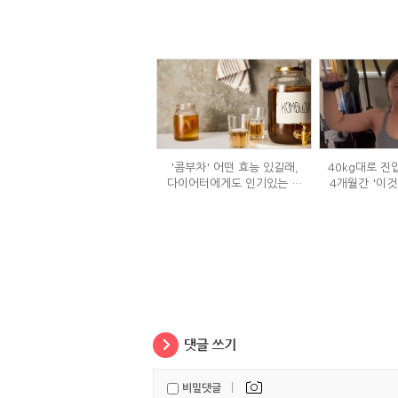
'콤부차' 어떤 효능 있길래,
40kg대로 진
다이어터에게도 인기있는 걸
4개월간 '이것
까?
|
비밀댓글