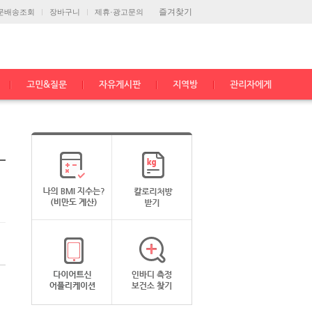
즐겨찾기
문배송조회
장바구니
제휴·광고문의
고민&질문
자유게시판
지역방
관리자에게