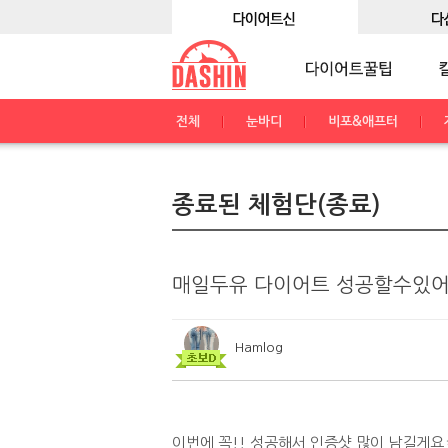
전체
눈바디
비포&애프터
종료된 체험단(종료)
매일두유 다이어트 성공할수있어요
Hamlog
이번에 꼭!! 성공해서 인증샷 많이 남길게