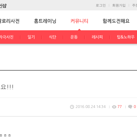
로그인
회원가입
주
자극사진
일기
식단
운동
레시피
팁&노하우
!!!
2016.08.24 14:34
77
0
요ㅎㅎㅎ