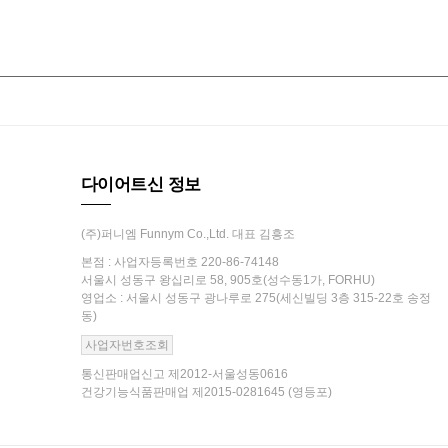
다이어트신 정보
(주)퍼니엠 Funnym Co.,Ltd. 대표 김흥조
본점 : 사업자등록번호 220-86-74148
서울시 성동구 왕십리로 58, 905호(성수동1가, FORHU)
영업소 : 서울시 성동구 광나루로 275(세신빌딩 3층 315-22호 송정
동)
사업자번호조회
통신판매업신고 제2012-서울성동0616
건강기능식품판매업 제2015-0281645 (영등포)