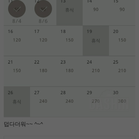
덥다더워~~ ^~^