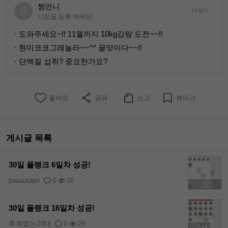
쩡언니
더보기
다짐을 등록 하세요!
· 도와주세요~!! 11월까지 10kg감량 도전~~!!
· 현미코코그래놀라~~^^ 꿀맛이다~~!!
· 단백질 섭취? 중요한가요?
좋아요
공유
신고
북마크
게시글 목록
30일 플랭크 6일차 성공!
paaaaaan
0
16
+1
30일 플랭크 16일차 성공!
후회없는20대
0
29
+1