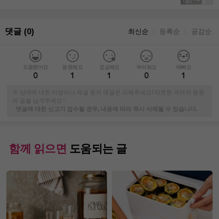
댓글 (0)
최신순
등록순
공감순
｜
｜
도움됐어요
응원해요
궁금해요
부러워요
예뻐요
0
1
1
0
1
※ 상대에 대한 비방이나 욕설 등의 댓글은 피해주세요! 따뜻한 격려와 응원
의 글을 남겨주세요~
-
댓글에 대한 신고가 접수될 경우, 내용에 따라 즉시 삭제될 수 있습니다.
함께 읽으면
도움되는 글