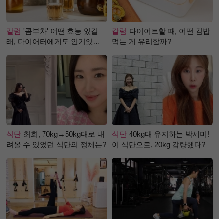
칼럼
'콤부차' 어떤 효능 있길
칼럼
다이어트할 때, 어떤 김밥
래, 다이어터에게도 인기있는
먹는 게 유리할까?
걸까?
식단
최희, 70kg→50kg대로 내
식단
40kg대 유지하는 박세미!
려올 수 있었던 식단의 정체는?
이 식단으로, 20kg 감량했다?