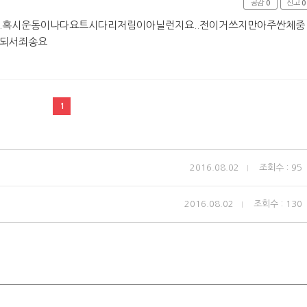
공감
0
신고
0
.혹시운동이나다요트시다리저림이아닐런지요..전이거쓰지만아주싼체중
못되서죄송요
1
2016.08.02
조회수 : 95
2016.08.02
조회수 : 130