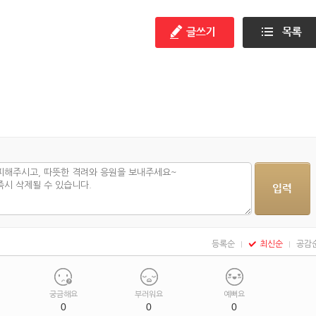
대방출!
등록순
최신순
공감
궁금해요
부러워요
예뻐요
0
0
0