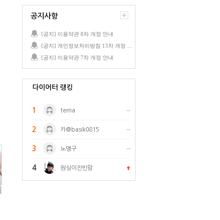
공지사항
[공지] 이용약관 8차 개정 안내
[공지] 개인정보처리방침 13차 개정 안내
[공지] 이용약관 7차 개정 안내
다이어터 랭킹
1
terria
2
카@basik0815
3
노맹구
4
원싱이진빈맘