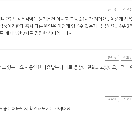
공감
0
신고
0
요? 특정움직임에 생기는건 아니고 그냥 24시간 저려요,, 체중계 사
각중이긴한데 혹시 다른 원인은 어떤게 있을수 있는지 궁금해요,, 4주 3
로 체지방만 3키로 감량한 상태입니다~
공감
0
신고
0
하고 있는데요 사용안한 다음날부터 바로 증상이 완화되고있어요,, 근데 
공감
0
신고
0
짜 체중계때문인지 확인해보시는건어때요