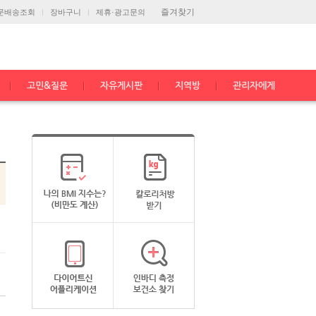
즐겨찾기
문배송조회
장바구니
제휴·광고문의
고민&질문
자유게시판
지역방
관리자에게