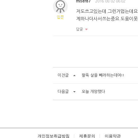
miser87
2016.08.02 06:02
저도쓰고있는데.그런거업는데요
입문
계하나더사서쓰는중요.도움이
답글
이전글
팔뚝 살을 빼려하는데여!!
다음글
오늘 개망했다
개인정보취급방침
제휴문의
이용약관