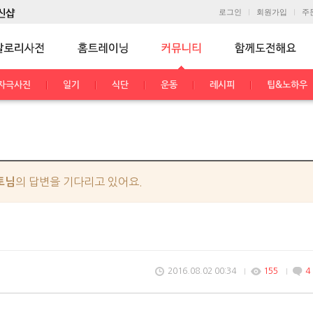
로그인
회원가입
주
자극사진
일기
식단
운동
레시피
팁&노하우
의 답변을 기다리고 있어요.
토님
2016.08.02 00:34
155
4