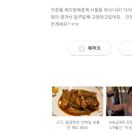
가정용 체지방체중계 사용들 하시나요? 다이어
림이 생겨서 일주일째 고생하고있어요... 
안계세요? ㅠㅠ
북마크
고기, 달걀로만 단백질 보충
40kg대로 진
안 해도 돼요!
4개월간 '이것