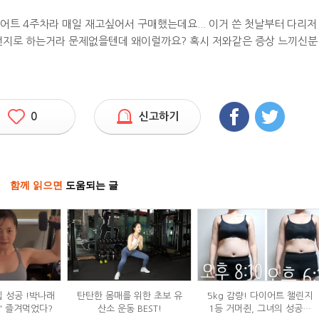
트 4주차라 매일 재고싶어서 구매했는데요... 이거 쓴 첫날부터 다리저
건전지로 하는거라 문제없을텐데 왜이럴까요? 혹시 저와같은 증상 느끼신분
0
신고하기
함께 읽으면
도움되는 글
입 성공 !박나래
탄탄한 몸매를 위한 초보 유
5kg 감량! 다이어트 챌린지
' 즐겨먹었다?
산소 운동 BEST!
1등 거머쥔, 그녀의 성공팁