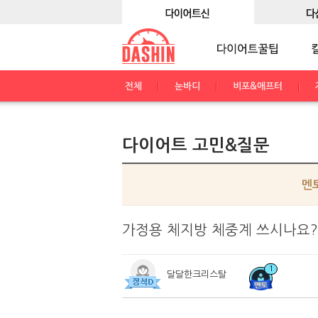
전체
눈바디
비포&애프터
다이어트 고민&질문
멘
가정용 체지방 체중계 쓰시나요?
1
달달한크리스탈