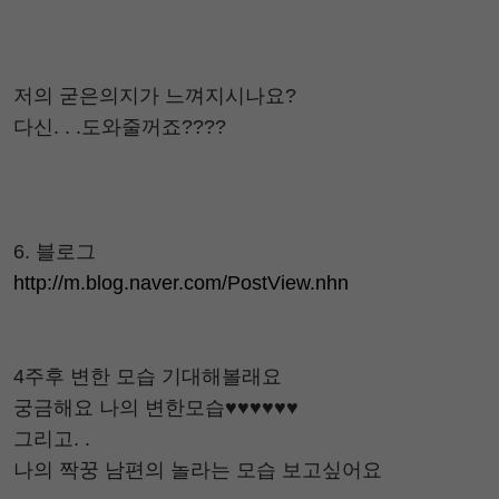
저의 굳은의지가 느껴지시나요?
다신. . .도와줄꺼죠????
6. 블로그
http://m.blog.naver.com/PostView.nhn
4주후 변한 모습 기대해볼래요
궁금해요 나의 변한모습♥♥♥♥♥♥
그리고. .
나의 짝꿍 남편의 놀라는 모습 보고싶어요