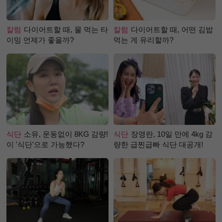
칼럼
다이어트할 때, 물 먹는 타
칼럼
다이어트할 때, 어떤 김밥
이밍 언제가 좋을까?
먹는 게 유리할까?
식단
소유, 운동없이 8KG 감량!
식단
장영란, 10일 만에 4kg 감
이 '식단'으로 가능했다?
량한 급찐급빠 식단 대공개!