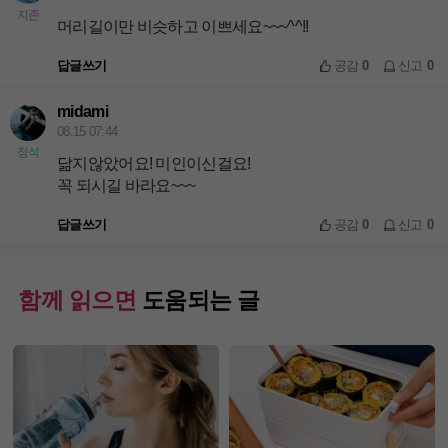
지존
머리길이만 비슷하고 이쁘세요~~~^^!!
답글쓰기
공감
0
신고
0
midami
08.15 07:44
정석
닮지않았어요! 미인이신걸요!
꼭 되시길 바라요~~~
답글쓰기
공감
0
신고
0
함께 읽으면
도움되는 글