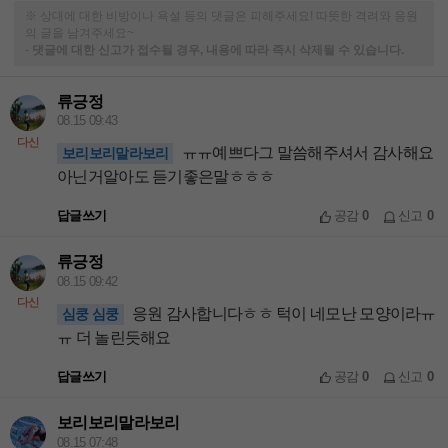
※ 상대에 대한 비방이나 욕설 등의 댓글은 피해주세요! 따뜻한 격려와 응원
의 글을 남겨주세요~
-
댓글에 대한 신고가 접수될 경우, 내용에 따라 즉시 삭제될 수 있습니다.
류긍정
08.15 09:43
다신
ㅠㅠ예쁘다그 말씀해주셔서 감사해요
보리보리말라보리
아닌거알아도 듣기좋은말ㅎㅎㅎ
답글쓰기
공감
0
신고
0
류긍정
08.15 09:42
다신
응원 감사합니다ㅎㅎ 턱이 네모난 모양이라ㅠ
심쿵 심쿵
ㅠ 더 놀린듯해요
답글쓰기
공감
0
신고
0
보리보리말라보리
08.15 07:48