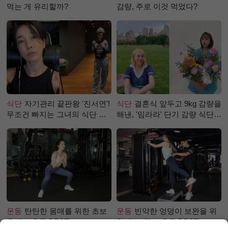
먹는 게 유리할까?
감량, 주로 이것 먹었다?
식단
자기관리 끝판왕 '진서연'!
식단
결혼식 앞두고 9kg 감량을
무조건 빠지는 그녀의 식단 정
해낸, '임라라' 단기 감량 식단
체는?
은?
운동
탄탄한 몸매를 위한 초보
운동
빈약한 엉덩이 보완을 위
유산소 운동 BEST!
한 초보 헬스 운동 BEST!