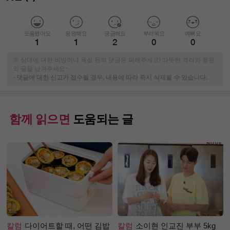
도움됐어요
응원해요
궁금해요
부러워요
예뻐요
1
1
2
0
0
※ 상대에 대한 비방이나 욕설 등의 댓글은 피해주세요! 따뜻한 격려와 응원
의 글을 남겨주세요~
-
댓글에 대한 신고가 접수될 경우, 내용에 따라 즉시 삭제될 수 있습니다.
함께 읽으면
도움되는 글
칼럼
다이어트할 때, 어떤 김밥
칼럼
소이현 인교진 부부 5kg