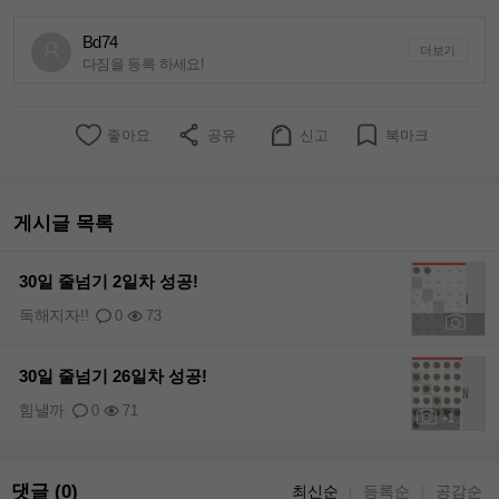
Bd74
더보기
다짐을 등록 하세요!
좋아요
공유
신고
북마크
게시글 목록
30일 줄넘기 2일차 성공!
독해지자!!
0
73
+1
30일 줄넘기 26일차 성공!
힘낼까
0
71
+1
댓글 (0)
최신순
등록순
공감순
｜
｜