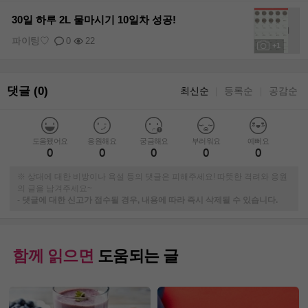
+1
30일 하루 2L 물마시기 10일차 성공!
파이팅♡
0
22
+1
댓글 (0)
최신순
등록순
공감순
｜
｜
도움됐어요
응원해요
궁금해요
부러워요
예뻐요
0
0
0
0
0
※ 상대에 대한 비방이나 욕설 등의 댓글은 피해주세요! 따뜻한 격려와 응원
의 글을 남겨주세요~
-
댓글에 대한 신고가 접수될 경우, 내용에 따라 즉시 삭제될 수 있습니다.
함께 읽으면
도움되는 글