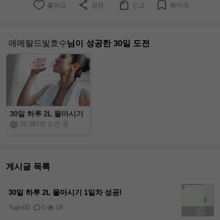
좋아요
공유
신고
북마크
에메랄드빛호수
님이 성공한 30일 도전
30일 하루 2L 물마시기
20,997명 도전 중
게시글 목록
30일 하루 2L 물마시기 1일차 성공!
Yujin00
0
19