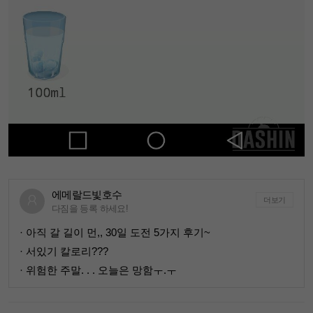
에메랄드빛호수
더보기
다짐을 등록 하세요!
· 아직 갈 길이 먼,, 30일 도전 5가지 후기~
· 서있기 칼로리???
· 위험한 주말. . . 오늘은 망함ㅜ.ㅜ