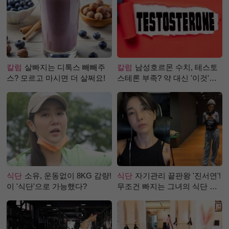
칼럼
살빠지는 디톡스 빼빼주
칼럼
남성호르몬 수치, 테스토
스? 모르고 마시면 더 살쩌요!
스테론 부족? 약 대신 '이것'으
로 극복 (진저샷 루틴)
식단
소유, 운동없이 8KG 감량!
식단
자기관리 끝판왕 '진서연'!
이 '식단'으로 가능했다?
무조건 빠지는 그녀의 식단 정
체는?