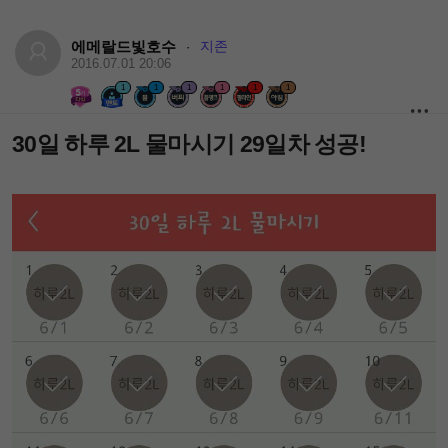
에메랄드빛호수
지존
·
2016.07.01 20:06
1
1
1
1
1
1
30일 하루 2L 물마시기 29일차 성공!