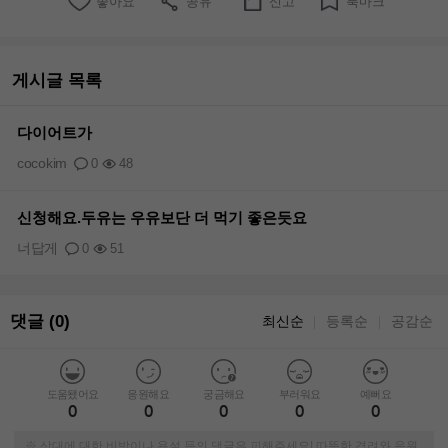
좋아요
공유
신고
북마크
게시글 목록
다이어트가
cocokim
0
48
신청해요.두유는 우유보단 더 먹기 좋은듯요
너답게
0
51
댓글 (0)
최신순
등록순
공감순
｜
｜
도움됐어요
응원해요
궁금해요
부러워요
예뻐요
0
0
0
0
0
※ 상대에 대한 비방이나 욕설 등의 댓글은 피해주세요! 따뜻한 격려와 응원