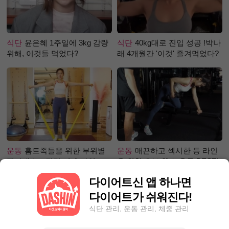
식단
윤은혜 1주일에 3kg 감량
식단
40kg대로 진입 성공 !박나
위해, 이것들 먹었다?
래 4개월간 '이것' 즐겨먹었다?
운동
홈트족들을 위한 부위별
운동
매끈하고 섹시한 등 라인
필라테스 – 직각 어깨 라인 만
을 위한 초보 헬스 운동 BEST!
들기 편
다이어트신 앱 하나면
다이어트가 쉬워진다!
식단 관리, 운동 관리, 체중 관리