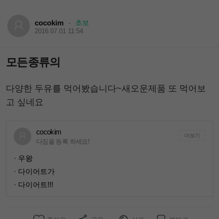
cocokim
초보
·
2016.07.01 11:54
모든종류의
다양한 두유를 먹어봤습니다~새오운제품 또 먹어보
고 싶네요
cocokim
더보기
다짐을 등록 하세요!
· 우왕
· 다이어트가
· 다이어트!!!