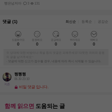
빵은넘저아
3
131
댓글 (1)
최신순
등록순
공감순
｜
｜
도움됐어요
응원해요
궁금해요
부러워요
예뻐요
0
0
0
0
0
※ 상대에 대한 비방이나 욕설 등의 댓글은 피해주세요! 따뜻한 격려와 응원
의 글을 남겨주세요~
-
댓글에 대한 신고가 접수될 경우, 내용에 따라 즉시 삭제될 수 있습니다.
쩡쪙쩡
06.30 23:10
지존
비밀 댓글 입니다.
함께 읽으면
도움되는 글