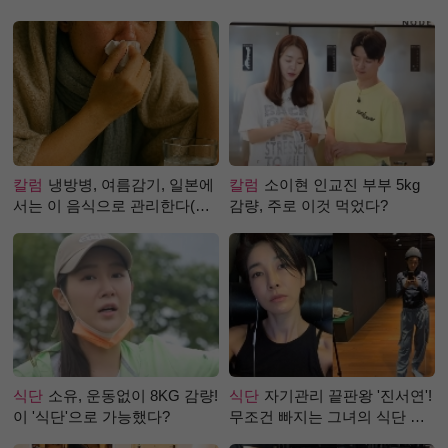
칼럼
냉방병, 여름감기, 일본에
칼럼
소이현 인교진 부부 5kg
서는 이 음식으로 관리한다(생
감량, 주로 이것 먹었다?
강즙 진저샷)
식단
소유, 운동없이 8KG 감량!
식단
자기관리 끝판왕 '진서연'!
이 '식단'으로 가능했다?
무조건 빠지는 그녀의 식단 정
체는?