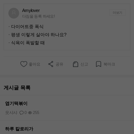
Amylover
더보기
다짐을 등록 하세요!
· 다이어트중 폭식
· 평생 이렇게 살아야 하나요?
· 식욕이 폭발할 때
좋아요
공유
신고
북마크
게시글 목록
엽기떡볶이
읏샤샤
0
255
하루 칼로리가