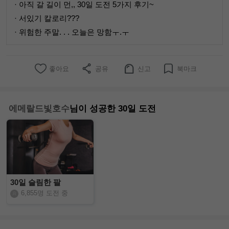
· 아직 갈 길이 먼,, 30일 도전 5가지 후기~
· 서있기 칼로리???
· 위험한 주말. . . 오늘은 망함ㅜ.ㅜ
좋아요
공유
신고
북마크
에메랄드빛호수
님이 성공한 30일 도전
30일 슬림한 팔
6,855명 도전 중