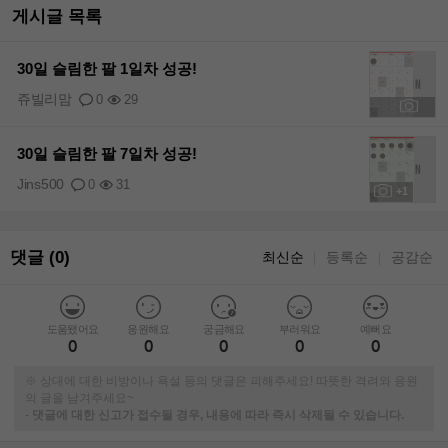
게시글 목록
30일 슬림한 팔 1일차 성공!
쥬빌리맘
0
29
+1
30일 슬림한 팔 7일차 성공!
Jins500
0
31
+1
댓글 (0)
최신순
등록순
공감순
｜
｜
도움됐어요
응원해요
궁금해요
부러워요
예뻐요
0
0
0
0
0
※ 상대에 대한 비방이나 욕설 등의 댓글은 피해주세요! 따뜻한 격려와 응원
의 글을 남겨주세요~
-
댓글에 대한 신고가 접수될 경우, 내용에 따라 즉시 삭제될 수 있습니다.