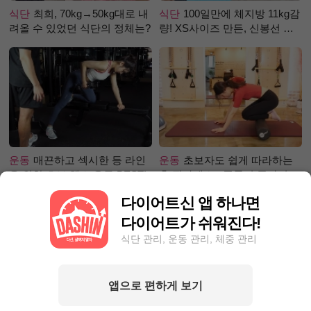
식단
최희, 70kg→50kg대로 내
식단
100일만에 체지방 11kg감
려올 수 있었던 식단의 정체는?
량! XS사이즈 만든, 신봉선 식
단은?
운동
매끈하고 섹시한 등 라인
운동
초보자도 쉽게 따라하는
을 위한 초보 헬스 운동 BEST!
홈 필라테스 - 폼롤러 종아리 알
빼기 편
다이어트신 앱 하나면
다이어트가 쉬워진다!
식단 관리, 운동 관리, 체중 관리
앱으로 편하게 보기
성공후기
한달 동안 포기하지
성공후기
5kg 빼, 근육 UP 지방