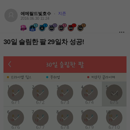
에메랄드빛호수
지존
·
2016.06.30 11:24
1
1
1
1
1
1
30일 슬림한 팔 29일차 성공!