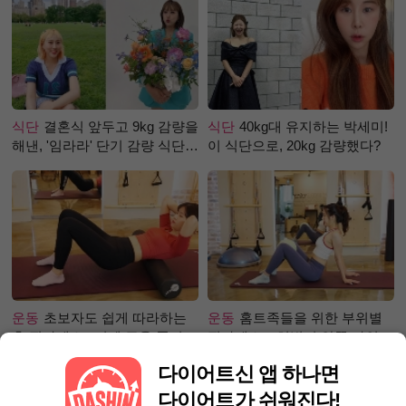
식단
결혼식 앞두고 9kg 감량을
식단
40kg대 유지하는 박세미!
해낸, '임라라' 단기 감량 식단
이 식단으로, 20kg 감량했다?
은?
운동
초보자도 쉽게 따라하는
운동
홈트족들을 위한 부위별
홈 필라테스 –어깨 근육 풀어주
필라테스 – 허벅지 안쪽 라인
기 편
만들기편
다이어트신 앱 하나면
다이어트가 쉬워진다!