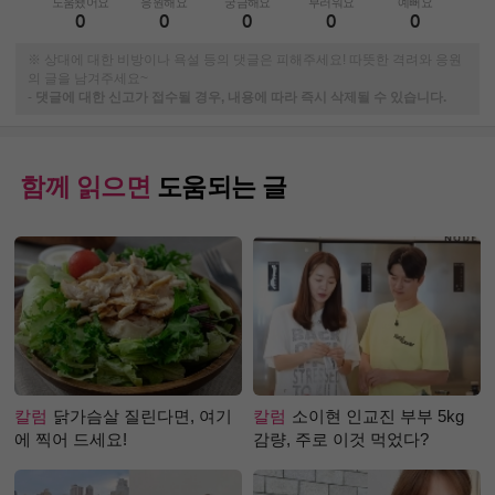
도움됐어요
응원해요
궁금해요
부러워요
예뻐요
0
0
0
0
0
※ 상대에 대한 비방이나 욕설 등의 댓글은 피해주세요! 따뜻한 격려와 응원
의 글을 남겨주세요~
-
댓글에 대한 신고가 접수될 경우, 내용에 따라 즉시 삭제될 수 있습니다.
함께 읽으면
도움되는 글
칼럼
닭가슴살 질린다면, 여기
칼럼
소이현 인교진 부부 5kg
에 찍어 드세요!
감량, 주로 이것 먹었다?