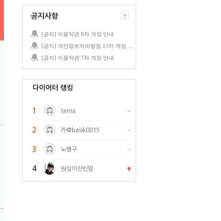
공지사항
[공지] 이용약관 8차 개정 안내
[공지] 개인정보처리방침 13차 개정 안내
[공지] 이용약관 7차 개정 안내
다이어터 랭킹
1
terria
2
카@basik0815
3
노맹구
4
원싱이진빈맘