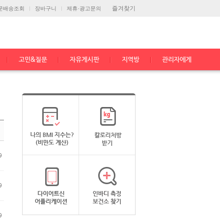
즐겨찾기
문배송조회
장바구니
제휴·광고문의
고민&질문
자유게시판
지역방
관리자에게
9
9
9