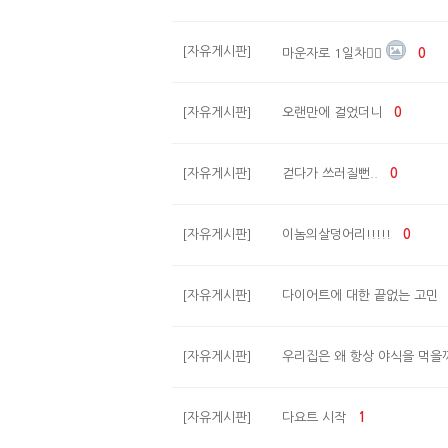
[자유게시판]
마운자로 1일차☝🏻
0
[자유게시판]
오랜만에 걸었더니
0
[자유게시판]
걷다가 쓰러질뻔..
0
[자유게시판]
이놈의살덩어리!!!!!
0
[자유게시판]
다이어트에 대한 끝없는 고민
[자유게시판]
우리집은 왜 항상 야식을 먹을
[자유게시판]
다요트 시작
1