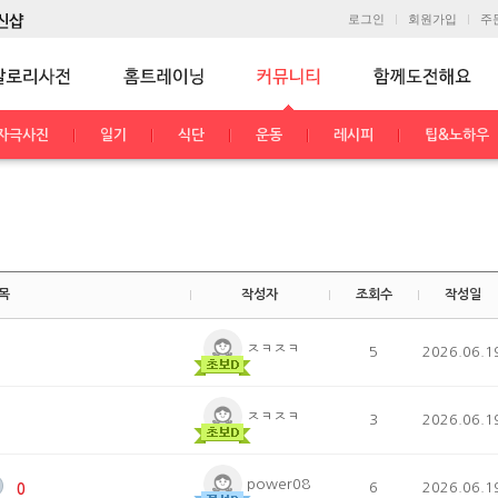
로그인
회원가입
주
자극사진
일기
식단
운동
레시피
팁&노하우
목
작성자
조회수
작성일
ㅈㅋㅈㅋ
5
2026.06.1
ㅈㅋㅈㅋ
3
2026.06.1
power08
6
2026.06.1
0