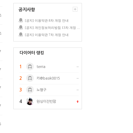
공지사항
8
[공지] 이용약관 8차 개정 안내
[공지] 개인정보처리방침 13차 개정 안내
8
[공지] 이용약관 7차 개정 안내
7
다이어터 랭킹
1
terria
7
2
카@basik0815
7
3
노맹구
4
원싱이진빈맘
7
6